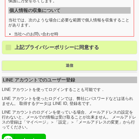
保護に万全を尽くします。
個人情報の収集について
当社では、次のような場合に必要な範囲で個人情報を収集すること
があります。
当社へのお問い合わせ時
当社へのサービスお申し込み時
上記プライバシーポリシーに同意する
当社へのサービス利用時
個人情報の利用目的について
送信
当社は、お客様から収集した個人情報を次の目的で利用いたしま
す。
LINE アカウントでのユーザー登録
お客様への連絡のため
LINE アカウントを使ってログインすることも可能です．
お客様からのお問い合せに対する回答のため
お客様へのサービス提供のため
LINE アカウントを使ったログインでは、弊社にパスワードなどは送られ
ません。 取得するデータは LINE ID, 登録名です。
個人情報の第三者への提供について
LINE アカウントのログインを使っている場合、メールアドレスの設定を
当社では、お客様より取得した個人情報を第三者に開示または提供
行わないと、メールでの情報は受け取ることが出来ません。 メールアドレ
することはありません。 ただし、次の場合は除きます。
スの登録は「マイページ」＞「設定」＞「メールアドレスの変更」から行
ってください。
ご本人の同意がある場合
警察からの要請など、官公署からの要請の場合