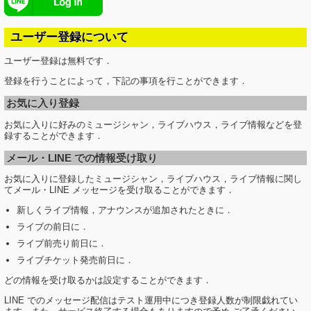
法律の適用を受ける場合
著作権侵害の恐れがあり，著作権者からの要請の場合
ユーザー登録について
個人情報の開示、訂正等について
ユーザー登録は無料です．
当社は、お客様ご本人からの自己情報の開示、訂正、削除等のお求
登録を行うことによって，下記の事項を行ことができます．
めがあった場合は、確実に応じます。
お気に入り登録
個人情報保護に関するお問い合わせ先
お気に入りに好みのミュージシャン，ライブハウス，ライブ情報などを登
e-mail. privacy@naniaru.com 株式会社ナニアル・ミュージック
録することができます．
メール・LINE での情報受け取り
お気に入りに登録したミュージシャン，ライブハウス，ライブ情報に関し
てメール・LINE メッセージを受け取ることができます．
新しくライブ情報，アナウンスが追加されたときに．
ライブの前日に．
ライブ前売り前日に．
ライブチケット発売前日に．
どの情報を受け取るかは設定することができます．
LINE でのメッセージ配信はテスト運用中につき登録人数が制限戯れてい