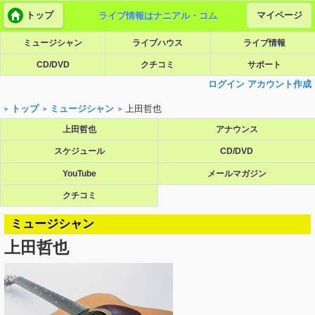
トップ
マイページ
ライブ情報はナニアル・コム
ミュージシャン
ライブハウス
ライブ情報
CD/DVD
クチコミ
サポート
ログイン
アカウント作成
トップ
ミュージシャン
上田哲也
上田哲也
アナウンス
スケジュール
CD/DVD
YouTube
メールマガジン
クチコミ
ミュージシャン
上田哲也