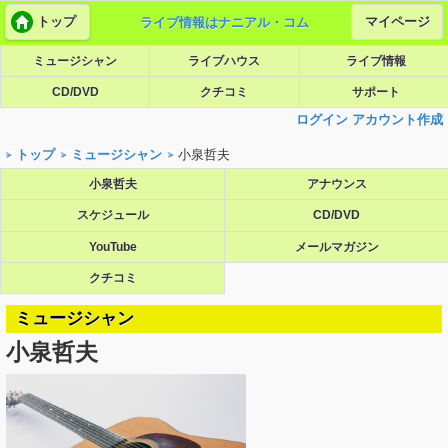
トップ
マイページ
ライブ情報はナニアル・コム
ミュージシャン
ライブハウス
ライブ情報
CD/DVD
クチコミ
サポート
ログイン
アカウント作成
トップ
ミュージシャン
小泉哲夫
小泉哲夫
アナウンス
スケジュール
CD/DVD
YouTube
メールマガジン
クチコミ
ミュージシャン
小泉哲夫