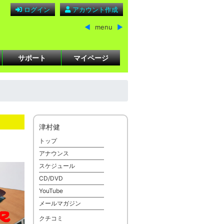
ログイン
アカウント作成
◀
menu
▶
サポート
マイページ
津村健
トップ
アナウンス
スケジュール
CD/DVD
YouTube
メールマガジン
クチコミ