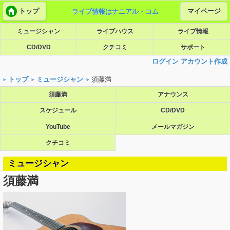
トップ
マイページ
ライブ情報はナニアル・コム
ミュージシャン
ライブハウス
ライブ情報
CD/DVD
クチコミ
サポート
ログイン
アカウント作成
トップ
ミュージシャン
須藤満
須藤満
アナウンス
スケジュール
CD/DVD
YouTube
メールマガジン
クチコミ
ミュージシャン
須藤満