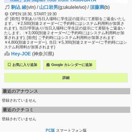
駒込 綾
(vln) /
山口岩男
(g;ukulele/vo) /
須藤満
(b)
OPEN:18:30, START:19:30
[前売] 学割あり/当日入場時に学生証の提示にて差額をご返金いたし
ます。:￥2,500(別途２オーダー/ご予約時にはシステム利用料が加算さ
れます), 当日/学割あり/当日入場時に学生証の提示にて差額をご返金い
たします。:￥3,000(別途２オーダー/ご予約時にはシステム利用料が加
算されます), [前売] ご予約時にはシステム利用料が加算されます:
￥4,800(別途２オーダー), 当日:￥5,300(別途２オーダー/ご予約時にはシ
ステム利用料が加算されます)
Hey-JOE
(神奈川県)
お気に入り追加
Google カレンダーに追加
詳細
最近のアナウンス
登録されていません
最近のクチコミ
登録されていません
PC版
スマートフォン版