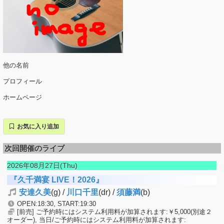
他の名前
プロフィール
ホームページ
お気に入り追加
次回開催のライブ
2026年08月27日(Thu)
『久千満宴 LIVE！2026』
安達久美
(g) /
川口千里
(dr) /
須藤満
(b)
OPEN:18:30, START:19:30
[前売] ご予約時にはシステム利用料が加算されます:￥5,000(別途２
オーダー), 当日/ご予約時にはシステム利用料が加算されます: